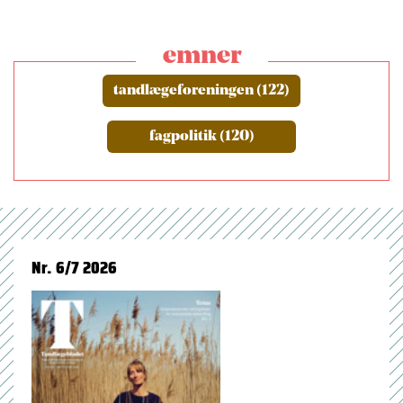
emner
tandlægeforeningen (122)
fagpolitik (120)
Nr. 6/7 2026