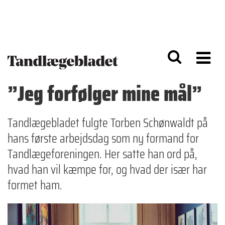
G
S
å
k
til
i
h
p
o
t
v
o
e
n
d
a
”Jeg forfølger mine mål”
i
v
n
i
d
g
h
a
Tandlægebladet fulgte Torben Schønwaldt på
o
ti
hans første arbejdsdag som ny formand for
l
o
d
n
Tandlægeforeningen. Her satte han ord på,
hvad han vil kæmpe for, og hvad der især har
formet ham.