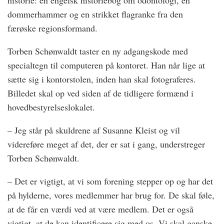
historie: en engelsk historiebog om odontologi, en
dommerhammer og en strikket flagranke fra den
færøske ­regionsformand.
Torben Schønwaldt taster en ny adgangskode med
specialtegn til computeren på kontoret. Han når lige at
sætte sig i kontorstolen, inden han skal fotograferes.
Billedet skal op ved siden af de tidligere formænd i
hovedbestyrelseslokalet.
– Jeg står på skuldrene af Susanne ­Kleist og vil
videreføre meget af det, der er sat i gang, understreger
Torben Schønwaldt.
– Det er vigtigt, at vi som forening stepper op og har det
på hylderne, vores medlemmer har brug for. De skal føle,
at de får en værdi ved at være medlem. Det er også
vigtigt, at de kan identificere sig med os. Vi skal ganske