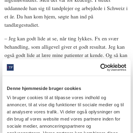
uddannede han sig til tandplejer og arbejdede i Schweiz i
et år. Da han kom hjem, søgte han ind på
tandlægestudiet.
– Jeg kan godt lide at se, når ting lykkes. Fx en svær
behandling, som alligevel giver et godt resultat. Jeg kan
også godt lide at lære mine patienter at kende. Og så kan
jeg bare godt lide at være i gang, siger Torben
Schønwaldt.
Han mener at have haft én sygedag i 30 år. Derhjemme
Denne hjemmeside bruger cookies
skifter han dæk eller kæde på sin cykel, saver grene af
Vi bruger cookies til at tilpasse vores indhold og
træet eller fejer indkørslen foran hjemmet i Vejle.
annoncer, til at vise dig funktioner til sociale medier og til
at analysere vores trafik. Vi deler også oplysninger om
Spørger man Torben Schønwaldt, hvad der har formet
din brug af vores website med vores partnere inden for
ham som menneske, fremhæver han især én episode. På
sociale medier, annonceringspartnere og
andet semester på tandlægestudiet i slutningen af