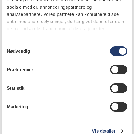
sociale medier, annonceringspartnere og
analysepartnere. Vores partnere kan kombinere disse
data med andre oplysninger, du har givet dem, eller som
de har indsamlet fra din brug af deres tjenester.
S
Nødvendig
a
m
t
Præferencer
y
k
læs bladet
k
Statistik
e
v
Marketing
a
l
læs også
g
Vis detaljer
|
NYHEDER
13.11.2024