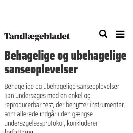
G
S
å
k
til
i
h
p
o
t
v
o
e
n
d
a
Behagelige og ubehagelige
i
v
n
i
sanseoplevelser
d
g
h
a
o
ti
l
o
Behagelige og ubehagelige sanseoplevelser
d
n
kan undersøges med en enkel og
reproducerbar test, der benytter instrumenter,
som allerede indgår i den gængse
undersøgelsesprotokol, konkluderer
forfatterne.