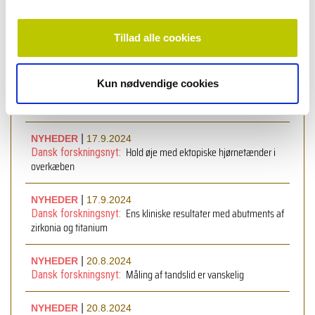
Eksartikulation af primære tænder
Tillad alle cookies
|
NYHEDER
17.10.2024
Unge i Saudi-Arabien har for lidt viden om oral sundhed
Kun nødvendige cookies
|
NYHEDER
17.10.2024
Permanente skader på nervus lingualis
|
NYHEDER
17.9.2024
Hold øje med ektopiske hjørnetænder i
Dansk forskningsnyt:
overkæben
|
NYHEDER
17.9.2024
Ens kliniske resultater med abutments af
Dansk forskningsnyt:
zirkonia og titanium
|
NYHEDER
20.8.2024
Måling af tandslid er vanskelig
Dansk forskningsnyt:
|
NYHEDER
20.8.2024