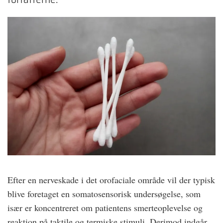
Efter en nerveskade i det orofaciale område vil der typisk
blive foretaget en somatosensorisk undersøgelse, som
især er koncentreret om patientens smerteoplevelse og
reaktion på taktile og termiske stimuli. Derimod indgår