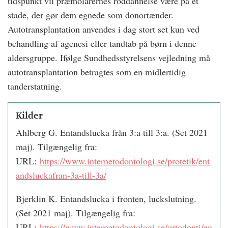
tidspunkt vil præmolarernes roddannelse være på et
stade, der gør dem egnede som donortænder.
Autotransplantation anvendes i dag stort set kun ved
behandling af agenesi eller tandtab på børn i denne
aldersgruppe. Ifølge Sundhedsstyrelsens vejledning må
autotransplantation betragtes som en midlertidig
tanderstatning.
Kilder
Ahlberg G. Entandslucka från 3:a till 3:a. (Set 2021
maj). Tilgængelig fra:
URL:
https://www.internetodontologi.se/protetik/ent
andsluckafran-3a-till-3a/
Bjerklin K. Entandslucka i fronten, luckslutning.
(Set 2021 maj). Tilgængelig fra:
URL:
https://www.internetodontologi.se/ortodonti/en