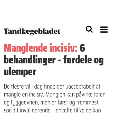
G
S
å
k
til
i
h
p
o
t
v
o
e
n
d
a
Manglende incisiv:
6
i
v
n
i
behandlinger - fordele og
d
g
h
a
o
ti
ulemper
l
o
d
n
De fleste vil i dag finde det uacceptabelt at
mangle en incisiv. Manglen kan påvirke talen
og tyggeevnen, men er først og fremmest
socialt invaliderende. I enkelte tilfælde kan