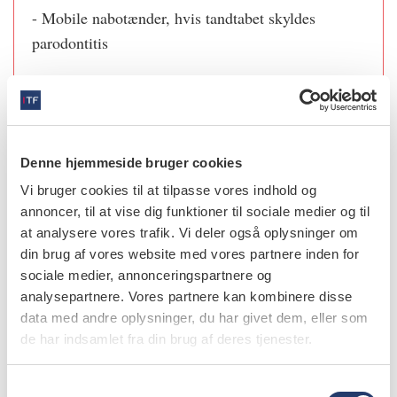
- Mobile nabotænder, hvis tandtabet skyldes
parodontitis
- Uhensigtsmæssig okklusion, fx hård okklusion på
fronten, omvendt skæretandsføring
Denne hjemmeside bruger cookies
4. Ætsbro (resinretineret bro)
Vi bruger cookies til at tilpasse vores indhold og
annoncer, til at vise dig funktioner til sociale medier og til
Fordele
at analysere vores trafik. Vi deler også oplysninger om
din brug af vores website med vores partnere inden for
Tandsubstansbevarende
sociale medier, annonceringspartnere og
Ingen eller minimal præparation
analysepartnere. Vores partnere kan kombinere disse
God æstetik
data med andre oplysninger, du har givet dem, eller som
de har indsamlet fra din brug af deres tjenester.
Kort behandlingstid
Forholdsvis billig
S