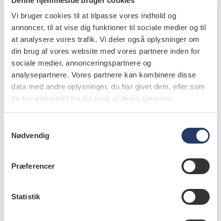
- Tobaksinduceret læsion: Hvidlig, uafskrabelig
Denne hjemmeside bruger cookies
belægning i mundslimhinden. Læsionen forsvinder ved
Vi bruger cookies til at tilpasse vores indhold og
rygestop. Klinisk udseende som leukoplaki.
annoncer, til at vise dig funktioner til sociale medier og til
at analysere vores trafik. Vi deler også oplysninger om
- Aktinisk cheilitis: Hvidlig/grålig ændring af prolabiet
din brug af vores website med vores partnere inden for
ofte med uskarp afgrænsning af prolabiet i forhold til
sociale medier, annonceringspartnere og
analysepartnere. Vores partnere kan kombinere disse
omgivende hud. Kan verificeres med biopsi.
data med andre oplysninger, du har givet dem, eller som
de har indsamlet fra din brug af deres tjenester.
- Morsicatio buccarum: Uregelmæssig, flosset hvidlig
forandring i den del af slimhinden, der kan påbides.
S
Årsagen er habituel kindbidning, og forandringen
Nødvendig
a
normaliseres ved stop af uvanen.
m
t
- Ætsningsskade: Hvidlig forandring af slimhinden i
Præferencer
y
område, der har været udsat for ætsende påvirkning.
k
Normaliseres efter fjernelse af ætsende stof.
k
Statistik
4. Behandling
e
v