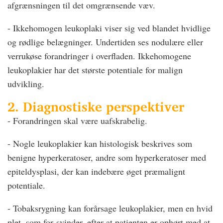
afgrænsningen til det omgrænsende væv.
- Ikkehomogen leukoplaki viser sig ved blandet hvidlige
og rødlige belægninger. Undertiden ses nodulære eller
verrukøse forandringer i overfladen. Ikkehomogene
leukoplakier har det største potentiale for malign
udvikling.
2. Diagnostiske perspektiver
- Forandringen skal være uafskrabelig.
- Nogle leukoplakier kan histologisk beskrives som
benigne hyperkeratoser, andre som hyperkeratoser med
epiteldysplasi, der kan indebære øget præmalignt
potentiale.
- Tobaksrygning kan forårsage leukoplakier, men en hvid
plet, som for svinder, efter at patienten er ophørt med at