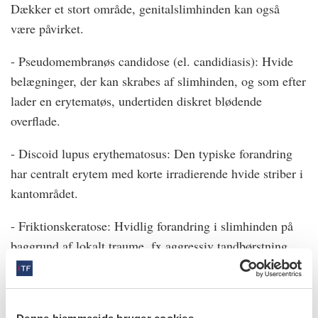
Dækker et stort område, genitalslimhinden kan også
være påvirket.
- Pseudomembranøs candidose (el. candidiasis): Hvide
belægninger, der kan skrabes af slimhinden, og som efter
lader en erytematøs, undertiden diskret blødende
overflade.
- Discoid lupus erythematosus: Den typiske forandring
har centralt erytem med korte irradierende hvide striber i
kantområdet.
- Friktionskeratose: Hvidlig forandring i slimhinden på
baggrund af lokalt traume, fx aggressiv tandbørstning,
skarpe kanter eller påbidning. Forsvinder, hvis den
traumatiserende faktor elimineres.