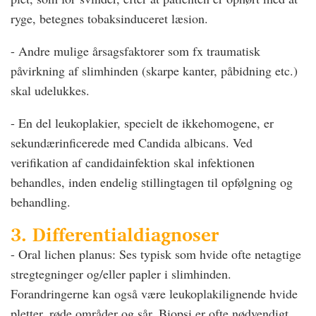
ryge, betegnes tobaksinduceret læsion.
- Andre mulige årsagsfaktorer som fx traumatisk
påvirkning af slimhinden (skarpe kanter, påbidning etc.)
skal udelukkes.
- En del leukoplakier, specielt de ikkehomogene, er
sekundærinficerede med Candida albicans. Ved
verifikation af candidainfektion skal infektionen
behandles, inden endelig stillingtagen til opfølgning og
behandling.
3. Differentialdiagnoser
- Oral lichen planus: Ses typisk som hvide ofte netagtige
stregtegninger og/eller papler i slimhinden.
Forandringerne kan også være leukoplakilignende hvide
pletter, røde områder og sår. Biopsi er ofte nødvendigt