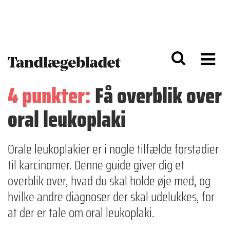
G
S
å
k
til
i
h
p
o
t
v
o
e
n
d
a
4 punkter:
Få overblik over
i
v
n
i
oral leukoplaki
d
g
h
a
o
ti
l
o
Orale leukoplakier er i nogle tilfælde forstadier
d
n
til karcinomer. Denne guide giver dig et
overblik over, hvad du skal holde øje med, og
hvilke andre diagnoser der skal udelukkes, for
at der er tale om oral leukoplaki.