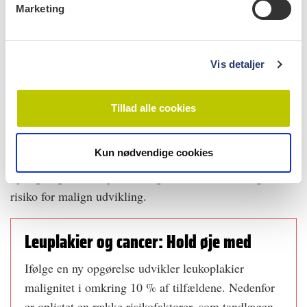
Marketing
Nogle leukoplakier rummer et potentiale for udvikling af
a
malignitet. Det kan være vigtigt at tage en vævsprøve
l
eller henvise til en specialist. Efter vævsprøven vil man i
g
Vis detaljer
nogle tilfælde vælge atbortoperere leukoplakien, og i
andre tilfælde vil man kontrollere forandringerne
regelmæssigt. Ved candidainfektion bør behandles med
Tillad alle cookies
antimykotikum.
Kun nødvendige cookies
Uanset hvilken behandling der gennemføres, er
opfølgning af leukoplakien afgørende, da der er øget
risiko for malign udvikling.
Leuplakier og cancer: Hold øje med
Ifølge en ny opgørelse udvikler leukoplakier
malignitet i omkring 10 % af tilfældene. Nedenfor
er oplistet en række risikofaktorer, som tandlægen