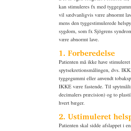
kan stimuleres fx med tyggegummi
vil sædvanligvis være abnormt lav
mens den tyggestimulerede helspy
sygdom, som fx Sjögrens syndrom,
være abnormt lave.
1. Forberedelse
Patienten må ikke have stimulere
spytsekretionsmålingen, dvs. IKKE
tyggegummi eller anvendt tobakspr
IKKE være fastende. Til spytmål
decimalers præcision) og to plast
hvert bæger.
2. Ustimuleret hel
Patienten skal sidde afslappet i en