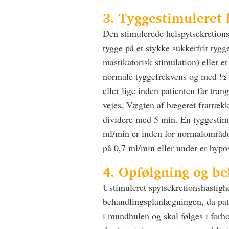
3. Tyggestimuleret
Den stimulerede helspytsekretions
tygge på et stykke sukkerfrit tyg
mastikatorisk stimulation) eller e
normale tyggefrekvens og med ½ mi
eller lige inden patienten får tra
vejes. Vægten af bægeret fratrækk
dividere med 5 min. En tyggestimu
ml/min er inden for normalområde
på 0,7 ml/min eller under er hypos
4. Opfølgning og b
Ustimuleret spytsekretionshastigh
behandlingsplanlægningen, da pat
i mundhulen og skal følges i forho