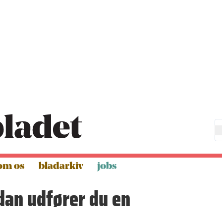
om os
bladarkiv
jobs
dan udfører du en