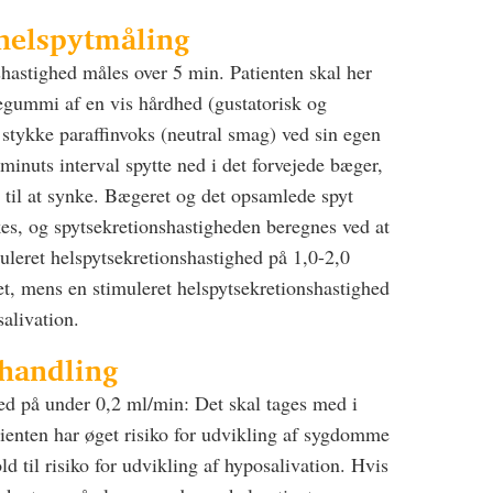
 helspytmåling
hastighed måles over 5 min. Patienten skal her
gegummi af en vis hårdhed (gustatorisk og
t stykke paraffinvoks (neutral smag) ved sin egen
nuts interval spytte ned i det forvejede bæger,
ng til at synke. Bægeret og det opsamlede spyt
es, og spytsekretionshastigheden beregnes ved at
leret helspytsekretionshastighed på 1,0-2,0
t, mens en stimuleret helspytsekretionshastighed
alivation.
ehandling
ed på under 0,2 ml/min: Det skal tages med i
ienten har øget risiko for udvikling af sygdomme
ld til risiko for udvikling af hyposalivation. Hvis