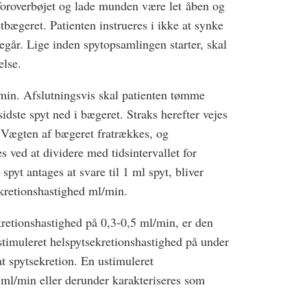
 foroverbøjet og lade munden være let åben og
stbægeret. Patienten instrueres i ikke at synke
egår. Lige inden spytopsamlingen starter, skal
else.
min. Afslutningsvis skal patienten tømme
sidste spyt ned i bægeret. Straks herefter vejes
 Vægten af bægeret fratrækkes, og
 ved at dividere med tidsintervallet for
pyt antages at svare til 1 ml spyt, bliver
kretionshastighed ml/min.
retionshastighed på 0,3-0,5 ml/min, er den
timuleret helspytsekretionshastighed på under
t spytsekretion. En ustimuleret
 ml/min eller derunder karakteriseres som