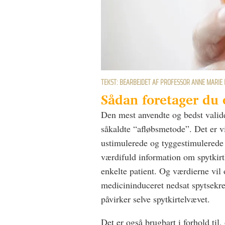
TEKST: BEARBEJDET AF PROFESSOR ANNE MARIE 
Sådan foretager du 
Den mest anvendte og bedst valide
såkaldte “afløbsmetode”. Det er vi
ustimulerede og tyggestimulerede 
værdifuld information om spytkirt
enkelte patient. Og værdierne vil 
medicininduceret nedsat spytsekre
påvirker selve spytkirtelvævet.
Det er også brugbart i forhold til,