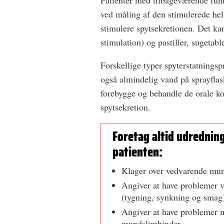
Patienter med tilbageværende funk
ved måling af den stimulerede hel
stimulere spytsekretionen. Det k
stimulation) og pastiller, sugetab
Forskellige typer spyterstatnings
også almindelig vand på sprayflas
forebygge og behandle de orale kom
spytsekretion.
Foretag altid udrednin
patienten:
Klager over vedvarende mun
Angiver at have problemer v
(tygning, synkning og smag
Angiver at have problemer 
mundslimhinder.