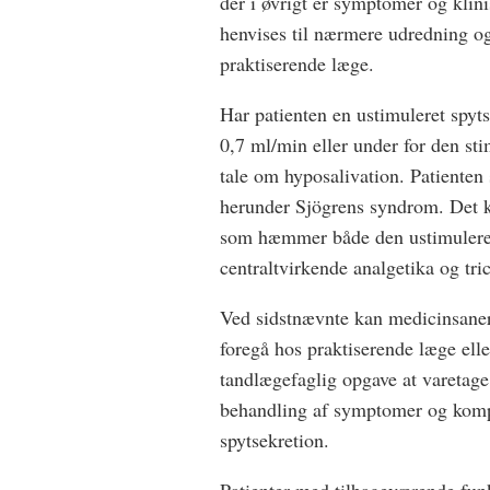
der i øvrigt er symptomer og klin
henvises til nærmere udredning og
praktiserende læge.
Har patienten en ustimuleret spyt
0,7 ml/min eller under for den st
tale om hyposalivation. Patienten
herunder Sjögrens syndrom. Det k
som hæmmer både den ustimulered
centraltvirkende analgetika og tri
Ved sidstnævnte kan medicinsaneri
foregå hos praktiserende læge ell
tandlægefaglig opgave at varetage
behandling af symptomer og komp
spytsekretion.