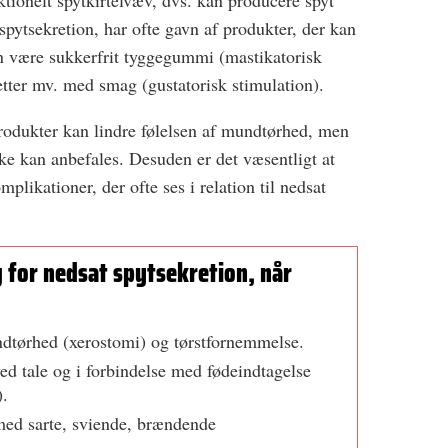
tionelt spytkirtelvæv, dvs. kan producere spyt
spytsekretion, har ofte gavn af produkter, der kan
an være sukkerfrit tyggegummi (mastikatorisk
letter mv. med smag (gustatorisk stimulation).
produkter kan lindre følelsen af mundtørhed, men
ke kan anbefales. Desuden er det væsentligt at
plikationer, der ofte ses i relation til nedsat
g for nedsat spytsekretion, når
dtørhed (xerostomi) og tørstfornemmelse.
ed tale og i forbindelse med fødeindtagelse
).
med sarte, sviende, brændende