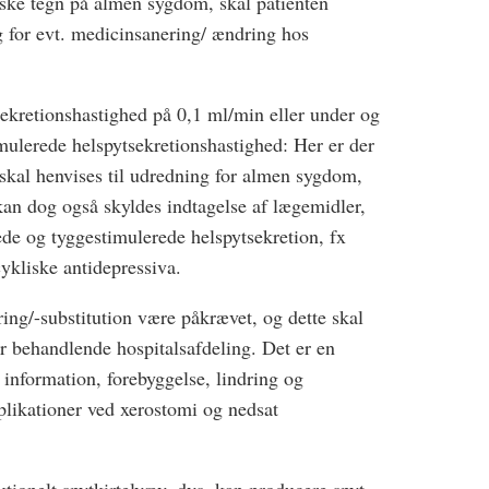
iske tegn på almen sygdom, skal patienten
 for evt. medicinsanering/ ændring hos
sekretionshastighed på 0,1 ml/min eller under og
imulerede helspytsekretionshastighed: Her er der
 skal henvises til udredning for almen sygdom,
an dog også skyldes indtagelse af lægemidler,
e og tyggestimulerede helspytsekretion, fx
cykliske antidepressiva.
ng/-substitution være påkrævet, og dette skal
er behandlende hospitalsafdeling. Det er en
 information, forebyggelse, lindring og
likationer ved xerostomi og nedsat