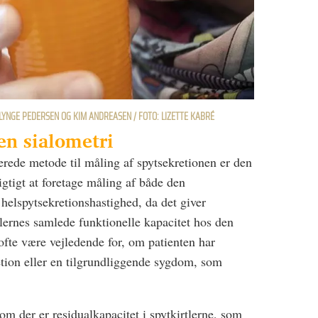
LYNGE PEDERSEN OG KIM ANDREASEN / FOTO: LIZETTE KABRÉ
en sialometri
rede metode til måling af spytsekretionen er den
gtigt at foretage måling af både den
helspytsekretionshastighed, da det giver
lernes samlede funktionelle kapacitet hos den
ofte være vejledende for, om patienten har
tion eller en tilgrundliggende sygdom, som
 om der er residualkapacitet i spytkirtlerne, som