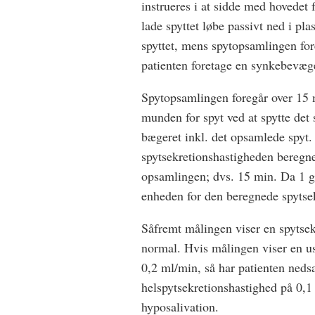
instrueres i at sidde med hovedet
lade spyttet løbe passivt ned i pla
spyttet, mens spytopsamlingen for
patienten foretage en synkebevæg
Spytopsamlingen foregår over 15 
munden for spyt ved at spytte det 
bægeret inkl. det opsamlede spyt.
spytsekretionshastigheden beregnes
opsamlingen; dvs. 15 min. Da 1 g s
enheden for den beregnede spytse
Såfremt målingen viser en spytsek
normal. Hvis målingen viser en us
0,2 ml/min, så har patienten nedsa
helspytsekretionshastighed på 0,1
hyposalivation.