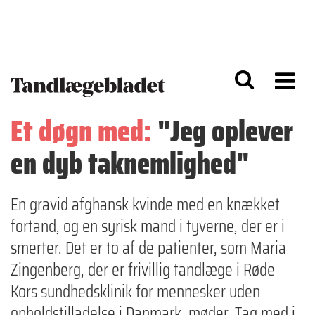
G
S
å
k
til
i
h
p
o
t
v
o
e
n
d
a
Et døgn med:
"Jeg oplever
i
v
n
i
en dyb taknemlighed"
d
g
h
a
o
ti
l
o
En gravid afghansk kvinde med en knækket
d
n
fortand, og en syrisk mand i tyverne, der er i
smerter. Det er to af de patienter, som Maria
Zingenberg, der er frivillig tandlæge i Røde
Kors sundhedsklinik for mennesker uden
opholdstilladelse i Danmark, møder. Tag med i