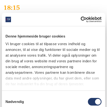
18:15
Vagtens anden patient er en afrikansk kvinde med
smerter. Hun har aldrig været til tandlæge og er næsten
panisk angst. Når en patient ikke kender til
tandsygdomme, kan det være svært at forklare, hvad der
Denne hjemmeside bruger cookies
er galt. Undersøgelsen viser ubehandlet parodontitis, med
Vi bruger cookies til at tilpasse vores indhold og
flere mobile tænder og en generel dubiøs prognose for
annoncer, til at vise dig funktioner til sociale medier og til
hele tandsættet.
at analysere vores trafik. Vi deler også oplysninger om
din brug af vores website med vores partnere inden for
Desværre har vi begrænset udstyr, materialer og tid, så vi
sociale medier, annonceringspartnere og
kan ikke tilbyde at behandle fx parodontitis. Jeg kan kun
analysepartnere. Vores partnere kan kombinere disse
tilbyde at fjerne tænder. Det er en svær situation at stå i,
data med andre oplysninger, du har givet dem, eller som
de har indsamlet fra din brug af deres tjenester.
da man gerne vil gøre mere for at hjælpe – især når man
ved, at der kan gøres mere.
S
19:00
Nødvendig
a