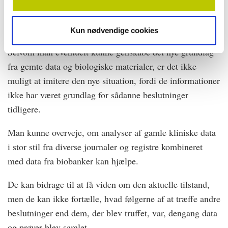
natur ikke muligt at kigge bagud efter erfaringer fra
kombinationen af det nye grundlag og den nye
behandling, da det jo netop ikke er udført tidligere.
Kun nødvendige cookies
Selvom man eventuelt kunne genskabe det nye grundlag
fra gemte data og biologiske materialer, er det ikke
muligt at imitere den nye situation, fordi de informationer
ikke har været grundlag for sådanne beslutninger
tidligere.
Man kunne overveje, om analyser af gamle kliniske data
i stor stil fra diverse journaler og registre kombineret
med data fra biobanker kan hjælpe.
De kan bidrage til at få viden om den aktuelle tilstand,
men de kan ikke fortælle, hvad følgerne af at træffe andre
beslutninger end dem, der blev truffet, var, dengang data
og prøver blev samlet.