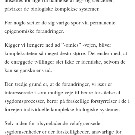
udsættes for lige fra dannelse af æg- og sædceller,
påvirker de biologiske komplekse systemer.
For nogle sætter de sig varige spor via permanente
epigenomiske forandringer.
Kigger vi længere ned ad ”-omics” -vejen, bliver
kompleksiteten så meget desto større. Det ender med, at
de enæggede tvillinger slet ikke er identiske, selvom de
kan se ganske ens ud.
Den tredje grund er, at de forandringer, vi især er
interesserede i som mulige veje til bedre forståelse af
sygdomsprocesser, beror på forskellige forstyrrelser i de i
forvejen individuelle komplekse biologiske systemer.
Selv inden for tilsyneladende velafgrænsede
sygdomsenheder er der forskelligheder, ansvarlige for