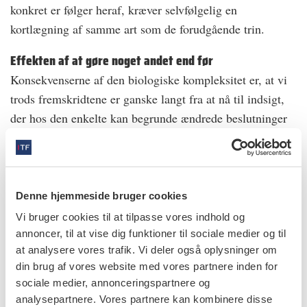
konkret er følger heraf, kræver selvfølgelig en
kortlægning af samme art som de forudgående trin.
Effekten af at gøre noget andet end før
Konsekvenserne af den biologiske kompleksitet er, at vi
trods fremskridtene er ganske langt fra at nå til indsigt,
der hos den enkelte kan begrunde ændrede beslutninger
om diagnostik og heraf afledt behandling.
Selvom vi nu kan karakterisere hver enkelt person som
biologisk forskellig fra enhver anden person, rask eller
Denne hjemmeside bruger cookies
syg, og i princippet også forskellig fra sig selv forud og
Vi bruger cookies til at tilpasse vores indhold og
efterfølgende som følge af de dynamiske ændringer, så
annoncer, til at vise dig funktioner til sociale medier og til
skal vi jo vide, om et givet indgreb eller tiltag må
at analysere vores trafik. Vi deler også oplysninger om
formodes at gavne den enkelte.
din brug af vores website med vores partnere inden for
sociale medier, annonceringspartnere og
Den viden får vi kun ved at have prøvet indgrebet forud
analysepartnere. Vores partnere kan kombinere disse