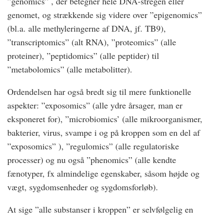
”genomics” , der betegner hele DNA-stregen eller
genomet, og strækkende sig videre over ”epigenomics”
(bl.a. alle methyleringerne af DNA, jf. TB9),
”transcriptomics” (alt RNA), ”proteomics” (alle
proteiner), ”peptidomics” (alle peptider) til
”metabolomics” (alle metabolitter).
Ordendelsen har også bredt sig til mere funktionelle
aspekter: ”exposomics” (alle ydre årsager, man er
eksponeret for), ”microbiomics’ (alle mikroorganismer,
bakterier, virus, svampe i og på kroppen som en del af
”exposomics” ), ”regulomics” (alle regulatoriske
processer) og nu også ”phenomics” (alle kendte
fænotyper, fx almindelige egenskaber, såsom højde og
vægt, sygdomsenheder og sygdomsforløb).
At sige ”alle substanser i kroppen” er selvfølgelig en