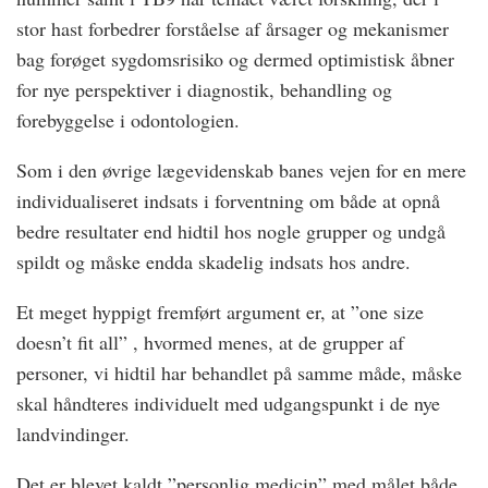
stor hast forbedrer forståelse af årsager og mekanismer
bag forøget sygdomsrisiko og dermed optimistisk åbner
for nye perspektiver i diagnostik, behandling og
forebyggelse i odontologien.
Som i den øvrige lægevidenskab banes vejen for en mere
individualiseret indsats i forventning om både at opnå
bedre resultater end hidtil hos nogle grupper og undgå
spildt og måske endda skadelig indsats hos andre.
Et meget hyppigt fremført argument er, at ”one size
doesn’t fit all” , hvormed menes, at de grupper af
personer, vi hidtil har behandlet på samme måde, måske
skal håndteres individuelt med udgangspunkt i de nye
landvindinger.
Det er blevet kaldt ”personlig medicin” med målet både