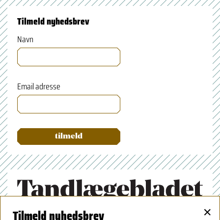
Tilmeld nyhedsbrev
Navn
Email adresse
×
Tilmeld nyhedsbrev
Tandlægeforeningen