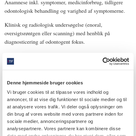
Anamnese inkl. symptomer, medicinforbrug, tidligere
odontologisk behandling og varighed af symptomerne.
Klinisk og radiologisk undersøgelse (enoral,
oversigtsrøntgen eller scanning) med henblik på
diagnosticering af odontogent fokus.
Parakliniske undersøgelser inkl. blodprøve (C­reaktivt
protein, blodsænkning, differentialtælling og
hæmoglobin).
Denne hjemmeside bruger cookies
Dyrkning og resistensbestemmelse af pus fra læsionen
Vi bruger cookies til at tilpasse vores indhold og
eller knoglesekvestre, hvis disse forekommer.
annoncer, til at vise dig funktioner til sociale medier og til
at analysere vores trafik. Vi deler også oplysninger om
Biopsi af kæbeknoglen med henblik på verificering af
din brug af vores website med vores partnere inden for
diagnosen og udelukkelse af malignitetsuspicio.
sociale medier, annonceringspartnere og
analysepartnere. Vores partnere kan kombinere disse
Billeddiagnostik. Enorale røntgenoptagelser,
data med andre oplysninger, du har givet dem, eller som