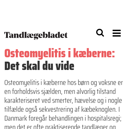
G
S
å
k
til
i
h
p
o
t
v
o
e
n
d
a
Osteomyelitis i kæberne:
i
v
n
i
Det skal du vide
d
g
h
a
o
ti
l
o
Osteomyelitis i kæberne hos børn og voksne er
d
n
en forholdsvis sjælden, men alvorlig tilstand
karakteriseret ved smerter, hævelse og i nogle
tilfælde også sekvestrering af kæbeknoglen. I
Danmark foregår behandlingen i hospitalsregi;
men det er ofte praktiserende tandlæger og