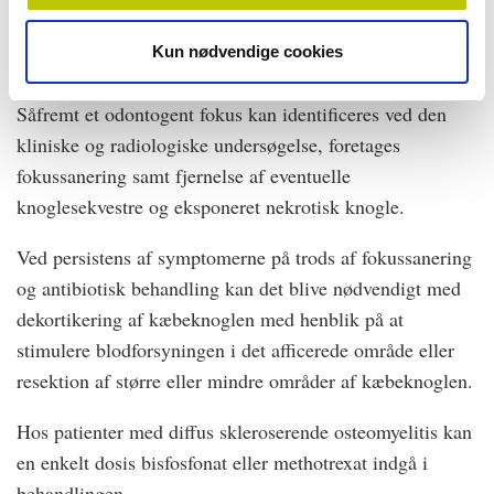
resistensbestemmelsen samt sygdomsudbredelsen. Oftest
vil der være behov for langvarig behandling med
Kun nødvendige cookies
antibiotikum (3­6 måneder).
Såfremt et odontogent fokus kan identificeres ved den
kliniske og radiologiske undersøgelse, foretages
fokussanering samt fjernelse af eventuelle
knoglesekvestre og eksponeret nekrotisk knogle.
Ved persistens af symptomerne på trods af fokussanering
og antibiotisk behandling kan det blive nødvendigt med
dekortikering af kæbeknoglen med henblik på at
stimulere blodforsyningen i det afficerede område eller
resektion af større eller mindre områder af kæbeknoglen.
Hos patienter med diffus skleroserende osteomyelitis kan
en enkelt dosis bisfosfonat eller methotrexat indgå i
behandlingen.