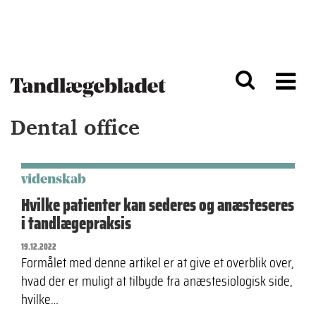
G
S
å
k
til
i
h
p
o
t
v
o
e
n
d
a
Dental office
i
v
n
i
d
g
h
a
o
ti
videnskab
l
o
Hvilke patienter kan sederes og anæsteseres
d
n
i tandlægepraksis
19.12.2022
Formålet med denne artikel er at give et overblik over,
hvad der er muligt at tilbyde fra anæstesiologisk side,
hvilke…