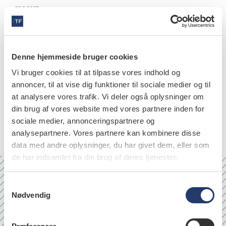
23.8.2007
Denne hjemmeside bruger cookies
videnskab
Vi bruger cookies til at tilpasse vores indhold og
Krustrup U, Christensen LB, Petersen PE,
annoncer, til at vise dig funktioner til sociale medier og til
Larsen SO. Tandlægevagten i Frederiksborg
at analysere vores trafik. Vi deler også oplysninger om
Amt (nu tandlægevagten Nordsjælland)
din brug af vores website med vores partnere inden for
sociale medier, annonceringspartnere og
2.8.2007
analysepartnere. Vores partnere kan kombinere disse
data med andre oplysninger, du har givet dem, eller som
de har indsamlet fra din brug af deres tjenester.
S
Nr. 6/7 2026
Nødvendig
a
m
t