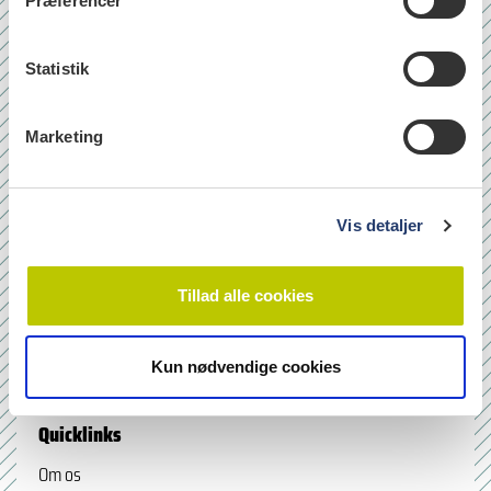
Præferencer
y
k
k
Statistik
e
v
Marketing
a
l
g
Vis detaljer
Tillad alle cookies
læs
Kun nødvendige cookies
Quicklinks
Om os