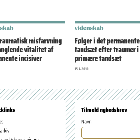
nskab
videnskab
raumatisk misfarvning
Følger i det permanente
nglende vitalitet af
tandsæt efter traumer i
nente incisiver
primære tandsæt
15.4.2010
cklinks
Tilmeld nyhedsbrev
os
Navn
arkiv
randørhenvisninger