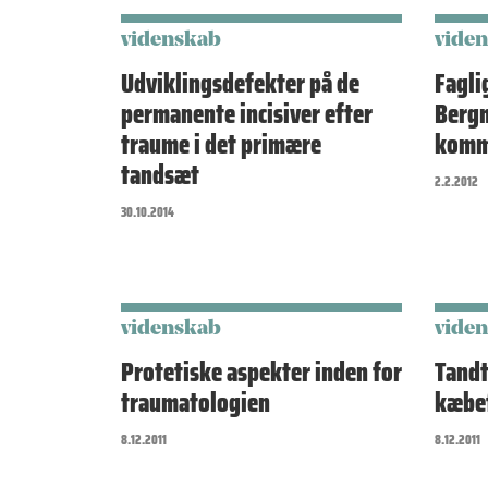
videnskab
vide
Udviklingsdefekter på de
Fagli
permanente incisiver efter
Bergm
traume i det primære
komm
tandsæt
2.2.2012
30.10.2014
videnskab
vide
Protetiske aspekter inden for
Tand
traumatologien
kæbef
8.12.2011
8.12.2011