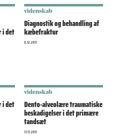
videnskab
Diagnostik og behandling af
 i det
kæbefraktur
8.12.2011
videnskab
 i det
Dento-alveolære traumatiske
beskadigelser i det primære
tandsæt
17.11.2011