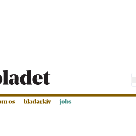
om os
bladarkiv
jobs