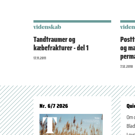
videnskab
vide
Tandtraumer og
Postt
kæbefrakturer - del 1
og ma
perma
17.11.2011
7.12.2010
Nr. 6/7 2026
Qui
Om 
Blad
Leve