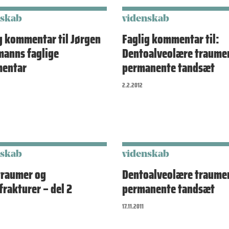
nskab
videnskab
g kommentar til Jørgen
Faglig kommentar til:
anns faglige
Dentoalveolære traumer
entar
permanente tandsæt
2.2.2012
nskab
videnskab
traumer og
Dentoalveolære traumer
rakturer – del 2
permanente tandsæt
17.11.2011