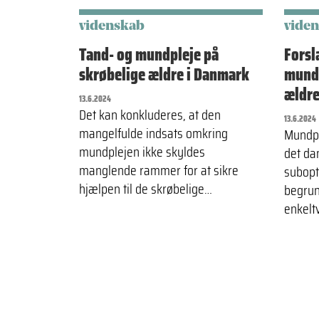
videnskab
vide
Tand- og mundpleje på
Forsl
skrøbelige ældre i Danmark
mundp
ældre
13.6.2024
Det kan konkluderes, at den
13.6.2024
mangelfulde indsats omkring
Mundpl
mundplejen ikke skyldes
det da
manglende rammer for at sikre
subopt
hjælpen til de skrøbelige…
begrun
enkelt