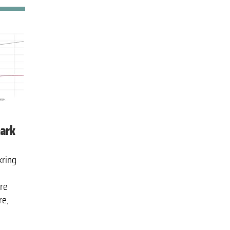
mark
kring
re
re,