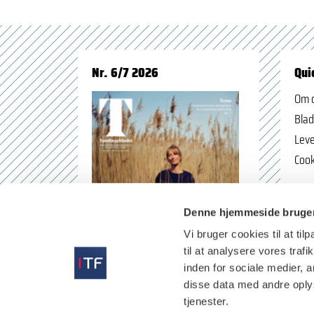
Nr. 6/7 2026
Qui
Om 
Blad
Leve
Cook
Denne hjemmeside bruger
Vi bruger cookies til at til
til at analysere vores tra
inden for sociale medier,
disse data med andre oplys
tjenester.