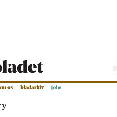
om os
bladarkiv
jobs
ry