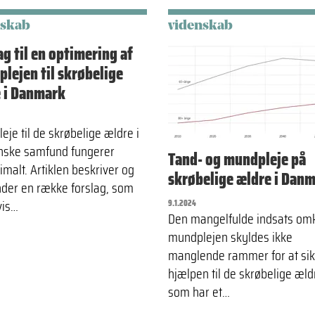
nskab
videnskab
ag til en optimering af
lejen til skrøbelige
 i Danmark
eje til de skrøbelige ældre i
nske samfund fungerer
Tand- og mundpleje på
imalt. Artiklen beskriver og
skrøbelige ældre i Dan
der en række forslag, som
vis…
9.1.2024
Den mangelfulde indsats om
mundplejen skyldes ikke
manglende rammer for at sik
hjælpen til de skrøbelige æld
som har et…