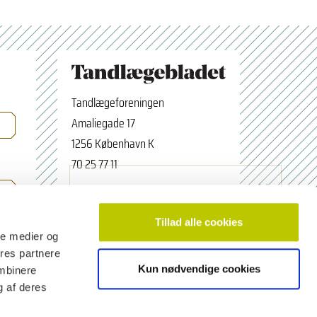
Tandlægeforeningen
Amaliegade 17
1256 København K
70 25 77 11
×
Tilmeld nyhedsbrev
tbredaktion@tdl.dk
Navn
facebook.com/odontologerne
Tillad alle cookies
ale medier og
ores partnere
Kun nødvendige cookies
ombinere
Email adresse
g af deres