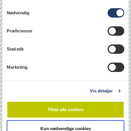
S
Nødvendig
a
læs
m
t
Præferencer
y
k
Quicklinks
k
Statistik
Om os
e
v
Bladarkiv
Marketing
a
Leverandørhenvisninger
l
Cookie- og Privatlivspolitik
g
Vis detaljer
Tilmeld nyhedsbrev
Tillad alle cookies
Navn
Kun nødvendige cookies