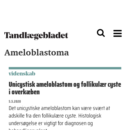
G
S
å
k
til
i
h
p
o
t
v
o
e
n
d
a
Ameloblastoma
i
v
n
i
d
g
h
a
o
ti
videnskab
l
o
Unicystisk ameloblastom og follikulær cyste
d
n
i overkæben
5.5.2020
Det unicystiske ameloblastom kan være svært at
adskille fra den follikulære cyste. Histologisk
undersøgelse er vigtigt for diagnosen og