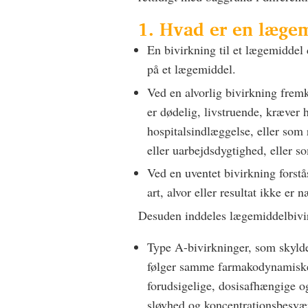
1. Hvad er en læge
En bivirkning til et lægemiddel 
på et lægemiddel.
Ved en alvorlig bivirkning fremk
er dødelig, livstruende, kræver h
hospitalsindlæggelse, eller som r
eller uarbejdsdygtighed, eller 
Ved en uventet bivirkning forstå
art, alvor eller resultat ikke er
Desuden inddeles lægemiddelbivir
Type A-bivirkninger, som skyld
følger samme farmakodynamiske 
forudsigelige, dosisafhængige o
sløvhed og koncentrationsbesvæ