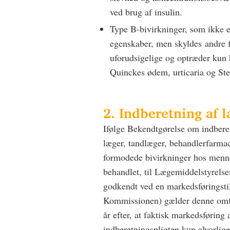
ved brug af insulin.
Type B-bivirkninger, som ikke e
egenskaber, men skyldes andre fo
uforudsigelige og optræder kun 
Quinckes ødem, urticaria og S
2. Indberetning af
Ifølge Bekendtgørelse om indbere
læger, tandlæger, behandlerfarmac
formodede bivirkninger hos mennes
behandlet, til Lægemiddelstyrelse
godkendt ved en markedsføringsti
Kommissionen) gælder denne omfat
år efter, at faktisk markedsføring
indberetningspligten kun alvorlige