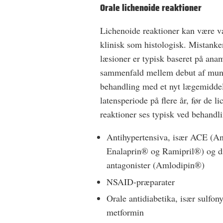
Orale lichenoide reaktioner
Lichenoide reaktioner kan være van
klinisk som histologisk. Mistank
læsioner er typisk baseret på ana
sammenfald mellem debut af mun
behandling med et nyt lægemiddel
latensperiode på flere år, før de l
reaktioner ses typisk ved behand
Antihypertensiva, især ACE (A
Enalaprin® og Ramipril®) og di
antagonister (Amlodipin®)
NSAID-­præparater
Orale antidiabetika, især sulfon
metformin