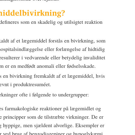
middelbivirkning?
defineres som en skadelig og utilsigtet reaktion
aldt af et lægemiddel forstås en bivirkning, som
ospitalsindlæggelse eller forlængelse af hidtidig
esulterer i vedvarende eller betydelig invaliditet
som er en medfødt anomali eller fødselsskade.
s en bivirkning fremkaldt af et lægemiddel, hvis
 nævnt i produktresuméet.
kninger ofte i følgende to undergrupper:
es farmakologiske reaktioner på lægemidlet og
principper som de tilstræbte virkninger. De er
g hyppige, men sjældent alvorlige. Eksempler er
r ved brug af benzodiazepiner og hypoglykæmi