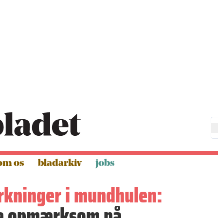
om os
bladarkiv
jobs
rkninger i mundhulen:
re opmærksom på