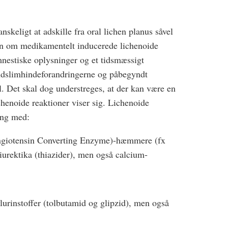
skeligt at adskille fra oral lichen planus såvel
en om medikamentelt inducerede lichenoide
mnestiske oplysninger og et tidsmæssigt
dslimhindeforandringerne og påbegyndt
. Det skal dog understreges, at der kan være en
ichenoide reaktioner viser sig. Lichenoide
ling med:
ngiotensin Converting Enzyme)-­hæmmere (fx
urektika (thiazider), men også calcium­
ylurinstoffer (tolbutamid og glipzid), men også