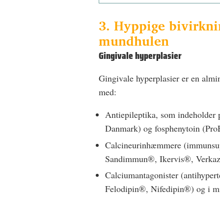
3. Hyppige bivirkni
mundhulen
Gingivale hyperplasier
Gingivale hyperplasier er en alm
med:
Antiepileptika, som indeholder 
Danmark) og fosphenytoin (Pro
Calcineurin­hæmmere (immunsupp
Sandimmun®, Ikervis®, Verka
Calciumantagonister (antihypert
Felodipin®, Nifedipin®) og i 