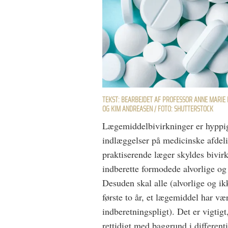
TEKST: BEARBEJDET AF PROFESSOR ANNE MARIE 
OG KIM ANDREASEN / FOTO: SHUTTERSTOCK
Lægemiddelbivirkninger er hyppig
indlæggelser på medicinske afdeli
praktiserende læger skyldes bivirk
indberette formodede alvorlige og
Desuden skal alle (alvorlige og ik
første to år, et lægemiddel har væ
indberetningspligt). Det er vigtig
rettidigt med baggrund i different