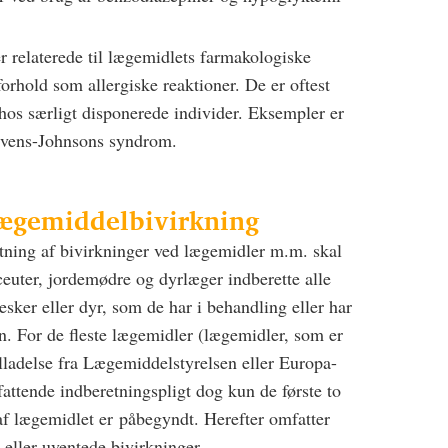
r relaterede til lægemidlets farmakologiske
rhold som allergiske reaktioner. De er oftest
hos særligt disponerede individer. Eksempler er
tevens-Johnsons syndrom.
 lægemiddelbivirkning
tning af bivirkninger ved lægemidler m.m. skal
euter, jordemødre og dyrlæger indberette alle
ker eller dyr, som de har i behandling eller har
n. For de fleste lægemidler (lægemidler, som er
lladelse fra Lægemiddelstyrelsen eller Europa-
tende indberetningspligt dog kun de første to
 af lægemidlet er påbegyndt. Herefter omfatter
 eller uventede bivirkninger.