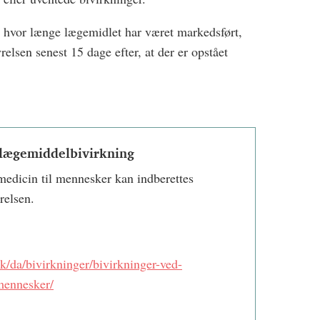
et hvor længe lægemidlet har været markedsført,
relsen senest 15 dage efter, at der er opstået
 lægemiddelbivirkning
edicin til mennesker kan indberettes
yrelsen.
dk/da/bivirkninger/bivirkninger-ved-
mennesker/