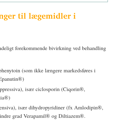
nger til lægemidler i
indeligt forekommende bivirkning ved behandling
phenytoin (som ikke længere markedsføres i
­Epanutin®)
ressiva), især ciclosporin (Ciqorin®,
zia®)
ensiva), især dihydropyridiner (fx Amlodipin®,
mindre grad Verapamil® og Diltiazem®.