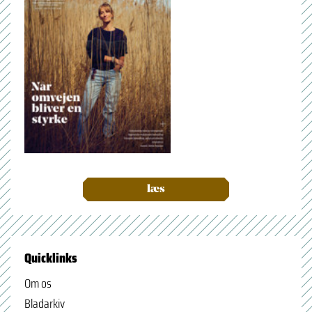
læs
Quicklinks
Om os
Bladarkiv