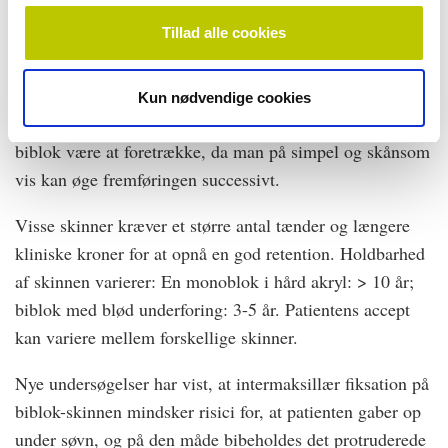
protrusionsgrad og diagnose.
Tillad alle cookies
Hvilken type skinne bør anvendes?
Det skal afgøres ud
fra antal tænder, protrusionsevne og sværhedsgrad af
Kun nødvendige cookies
diagnose. Har man en begrænset protrusionsevne, kan en
biblok være at foretrække, da man på simpel og skånsom
vis kan øge fremføringen successivt.
Visse skinner kræver et større antal tænder og længere
kliniske kroner for at opnå en god retention. Holdbarhed
af skinnen varierer: En monoblok i hård akryl: > 10 år;
biblok med blød underforing: 3-5 år. Patientens accept
kan variere mellem forskellige skinner.
Nye undersøgelser har vist, at intermaksillær fiksation på
biblok-skinnen mindsker risici for, at patienten gaber op
under søvn, og på den måde bibeholdes det protruderede