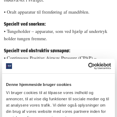
• Oralt apparatur til fremføring af mandiblen.
Specielt ved snorken:
• Tungeholder – apparatur, som ved hjælp af undertryk
holder tungen fremme.
Specielt ved obstruktiv søvnapnø:
• Continuous Positive Airway Pressure (CPAP) –
åndingsmaske
• Ortognatkirurgi
Denne hjemmeside bruger cookies
• Skinnebehandling med en mandibelfremførende skinne.
Vi bruger cookies til at tilpasse vores indhold og
annoncer, til at vise dig funktioner til sociale medier og til
Alle behandlinger må anses som livsvarige, medmindre
at analysere vores trafik. Vi deler også oplysninger om
det lykkes at normalisere forholdene gennem
din brug af vores website med vores partnere inden for
vægtreduktion eller kirurgisk behandling. En