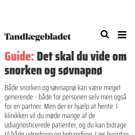
G
S
å
k
til
i
h
p
o
t
v
o
e
n
d
a
Guide:
Det skal du vide om
i
v
n
i
snorken og søvnapnø
d
g
h
a
o
ti
l
o
Både snorken og søvnapnø kan være meget
d
n
generende - både for personen selv men også
for en partner. Men der er hjælp at hente. I
klinikken vil du møde mange af de
udiagnosticerede patienter, og du kan bidrage
til både udredning og behandling. Læs hvordan