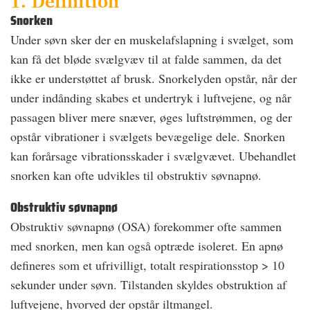
1. Definition
Snorken
Under søvn sker der en muskelafslapning i svælget, som
kan få det bløde svælgvæv til at falde sammen, da det
ikke er understøttet af brusk. Snorkelyden opstår, når der
under indånding skabes et undertryk i luftvejene, og når
passagen bliver mere snæver, øges luftstrømmen, og der
opstår vibrationer i svælgets bevægelige dele. Snorken
kan forårsage vibrationsskader i svælgvævet. Ubehandlet
snorken kan ofte udvikles til obstruktiv søvnapnø.
Obstruktiv søvnapnø
Obstruktiv søvnapnø (OSA) forekommer ofte sammen
med snorken, men kan også optræde isoleret. En apnø
defineres som et ufrivilligt, totalt respirationsstop > 10
sekunder under søvn. Tilstanden skyldes obstruktion af
luftvejene, hvorved der opstår iltmangel.